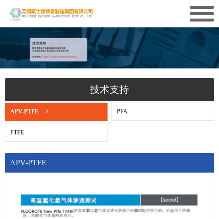
技术支持
APV-PTFE
>
PFA
PTFE
APV-PTFE