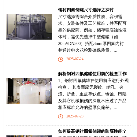
钢衬四氟储罐尺寸选择之探讨
尺寸选择需综合介质性质、容积需
求、安装条件及工艺标准，并匹配可
靠的供应商。例如，储存强腐蚀性液
体时，需优先选择中型储罐（如
20m³/DN500）搭配3mm厚四氟内衬，
并通过电火花检测确保质量‌。...
2025-07-24
解析钢衬四氟储罐使用前的检查工作
1、钢衬四氟储罐在使用前应进行外观
检查， 其表面应无裂纹、缩孔、夹
渣、折叠、重皮等缺点。锈蚀、凹陷
及其它机械损伤的深度不应过了产品
相应标准允许的壁厚负偏差。...
2025-07-23
如何提高钢衬四氟储罐的防腐性能？