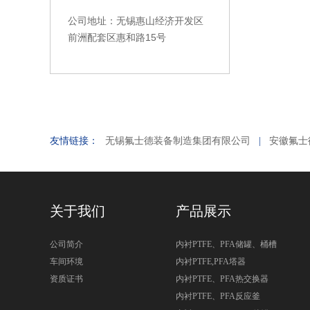
无锡惠山经济开发区
公司地址：
前洲配套区惠和路15号
友情链接：
无锡氟士德装备制造集团有限公司
|
安徽氟士
关于我们
产品展示
公司简介
内衬PTFE、PFA储罐、桶槽
车间环境
内衬PTFE,PFA塔器
资质证书
内衬PTFE、PFA热交换器
内衬PTFE、PFA反应釜