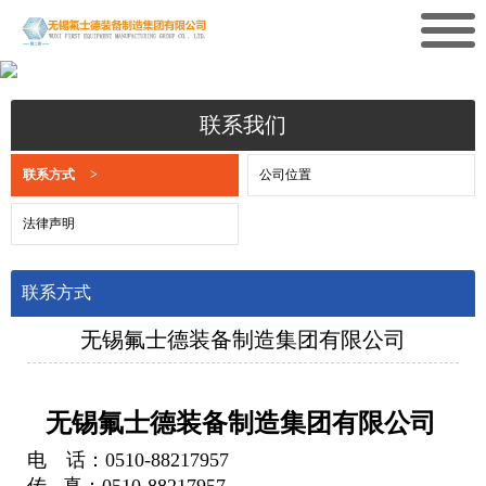
联系我们
联系方式
>
公司位置
法律声明
联系方式
无锡氟士德装备制造集团有限公司
无锡氟士德装备制造集团有限公司
电 话：0510-88217957