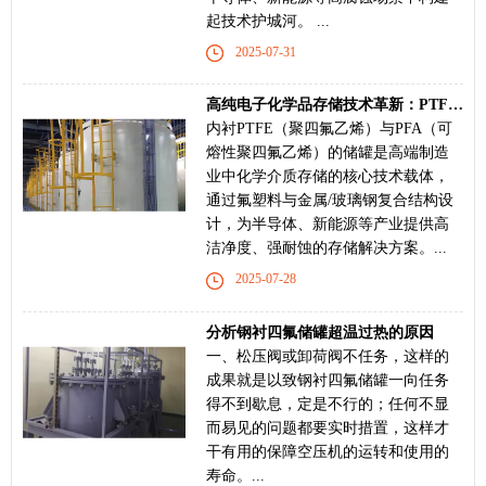
起技术护城河。 ...
2025-07-31
高纯电子化学品存储技术革新：PTFE/PFA内衬储罐的核心价值与发展方向
内衬PTFE（聚四氟乙烯）与PFA（可
熔性聚四氟乙烯）的储罐是高端制造
业中化学介质存储的核心技术载体，
通过氟塑料与金属/玻璃钢复合结构设
计，为半导体、新能源等产业提供高
洁净度、强耐蚀的存储解决方案。...
2025-07-28
分析钢衬四氟储罐超温过热的原因
一、松压阀或卸荷阀不任务，这样的
成果就是以致钢衬四氟储罐一向任务
得不到歇息，定是不行的；任何不显
而易见的问题都要实时措置，这样才
干有用的保障空压机的运转和使用的
寿命。...